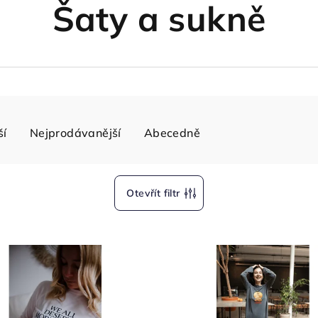
Šaty a sukně
ší
Nejprodávanější
Abecedně
Otevřít filtr