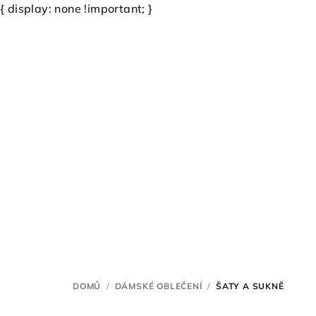
{ display: none !important; }
Přejít
na
obsah
DOMŮ
/
DÁMSKÉ OBLEČENÍ
/
ŠATY A SUKNĚ