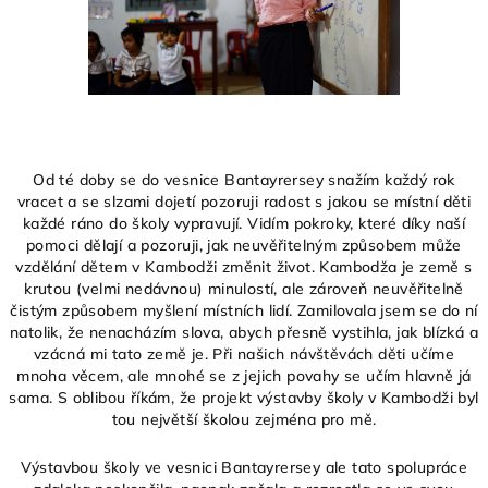
Od té doby se do vesnice Bantayrersey snažím každý rok
vracet a se slzami dojetí pozoruji radost s jakou se místní děti
každé ráno do školy vypravují. Vidím pokroky, které díky naší
pomoci dělají a pozoruji, jak neuvěřitelným způsobem může
vzdělání dětem v Kambodži změnit život. Kambodža je země s
krutou (velmi nedávnou) minulostí, ale zároveň neuvěřitelně
čistým způsobem myšlení místních lidí. Zamilovala jsem se do ní
natolik, že nenacházím slova, abych přesně vystihla, jak blízká a
vzácná mi tato země je. Při našich návštěvách děti učíme
mnoha věcem, ale mnohé se z jejich povahy se učím hlavně já
sama. S oblibou říkám, že projekt výstavby školy v Kambodži byl
tou největší školou zejména pro mě.
Výstavbou školy ve vesnici Bantayrersey ale tato spolupráce