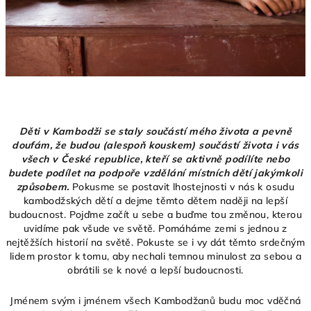
Děti v Kambodži se staly součástí mého života a pevně
doufám, že budou (alespoň kouskem) součástí života i vás
všech v České republice, kteří se aktivně podílíte nebo
budete podílet na podpoře vzdělání místních dětí jakýmkoli
způsobem.
Pokusme se postavit lhostejnosti v nás k osudu
kambodžských dětí a dejme těmto dětem naději na lepší
budoucnost. Pojďme začít u sebe a buďme tou změnou, kterou
uvidíme pak všude ve světě. Pomáháme zemi s jednou z
nejtěžších historií na světě. Pokuste se i vy dát těmto srdečným
lidem prostor k tomu, aby nechali temnou minulost za sebou a
obrátili se k nové a lepší budoucnosti.
Jménem svým i jménem všech Kambodžanů budu moc vděčná