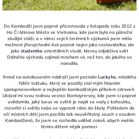
Do Kambodži jsem poprvé přicestovala v listopadu roku 2012 z
Ho Či Minova Města ve Vietnamu, kde jsem byla na půlroční
studijní stáži, a v rámci svých terénních výzkumů jsem měla
možnost jihovýchodní Asii poznat nejen jako cestovatelka, ale
jako
studentka
orientálních studií, kterou odjakživa svět
Dálného východu zajímal mnohem víc než ten, do jakého se
narodila.
Ihned na autobusovém nádraží jsem poznala
Luckyho
, mladého
řidiče tuktuku, který se později stal mým hlavním
spolupracovníkem a nejlepším kambodžským přítelem zároveň.
Ukázal mi svou rodnou vesnici Bantayrersey, kde jsem si poprvé
uvědomila, jaký luxus ve světě je napít se vody z kohoutku,
rozsvítit si světlo nebo se vypravit ráno do školy. Pohledem do
očí místních dětí jsem pocítila tak neuvěřitelný soucit s osudem
Kambodžanů, že jsem se rozhodla udělat cokoli, abych mohla
těmto dětem nějak pomoci.