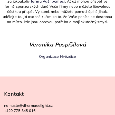
za jakoukoliv
formu Vaší pomoci
.
Ať už mohou přispět ve
formě sponzorských darů Vaše firmy nebo můžete libovolnou
částkou přispět Vy sami, nebo můžete pomoci úplně jinak,
udělejte to. Já osobně ručím za to, že Vaše peníze se dostanou
na místo, kde jsou opravdu potřeba a mají skutečný smysl.
Veronika Pospíšilová
Organizace Hvězdice
Z
á
p
Kontakt
a
namaste
@
dharmadelight.cz
t
+420 775 345 016