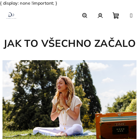
{ display: none !important; }
Přejít
na
obsah
Nákupn
Hledat
Přihlášení
JAK TO VŠECHNO ZAČALO
košík