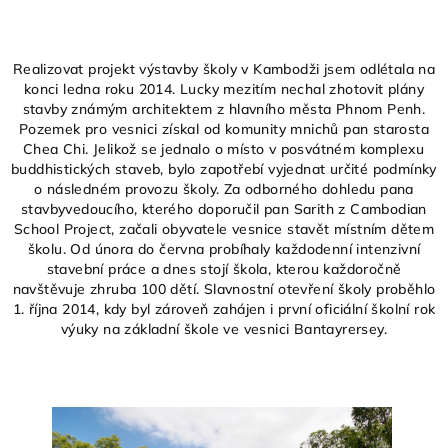
Realizovat projekt výstavby školy v Kambodži jsem odlétala na
konci ledna roku 2014. Lucky mezitím nechal zhotovit plány
stavby známým architektem z hlavního města Phnom Penh.
Pozemek pro vesnici získal od komunity mnichů pan starosta
Chea Chi. Jelikož se jednalo o místo v posvátném komplexu
buddhistických staveb, bylo zapotřebí vyjednat určité podmínky
o následném provozu školy. Za odborného dohledu pana
stavbyvedoucího, kterého doporučil pan Sarith z Cambodian
School Project, začali obyvatele vesnice stavět místním dětem
školu. Od února do června probíhaly každodenní intenzivní
stavební práce a dnes stojí škola, kterou každoročně
navštěvuje zhruba 100 dětí. Slavnostní otevření školy proběhlo
1. října 2014, kdy byl zároveň zahájen i první oficiální školní rok
výuky na základní škole ve vesnici Bantayrersey.