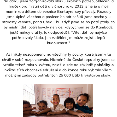
Na dálku jsem zorganizovala sbírku školních potřeb, oblečení a
hraček pro místní děti a v únoru roku 2013 jsme je s mojí
maminkou dětem do vesnice Bantayrersey přivezly. Rozdaly
jsme úplně všechno a posledních pár sešitů jsme nechaly u
starosty vesnice, pana Chea Chi. Když jsme se ho poté ptaly, co
by místní děti potřebovaly nejvíce, kdybychom se do Kambodži
ještě někdy vrátily, tak odpověděl: "Víte, děti by nejvíce
potřebovaly školu. Jen vzdělání jim může zajistit lepší
budoucnost."
Asi nikdy nezapomenu na všechny ty pocity, které jsem v tu
chvíli v sobě rozpoznávala. Nicméně do České republiky jsem se
vrátila téhož roku v květnu, založila zde na základě
pohádky o
hvězdicích
občanské sdružení a do konce roku vybrala všemi
možnými způsoby potřebných 25 000 USD k výstavbě školy.