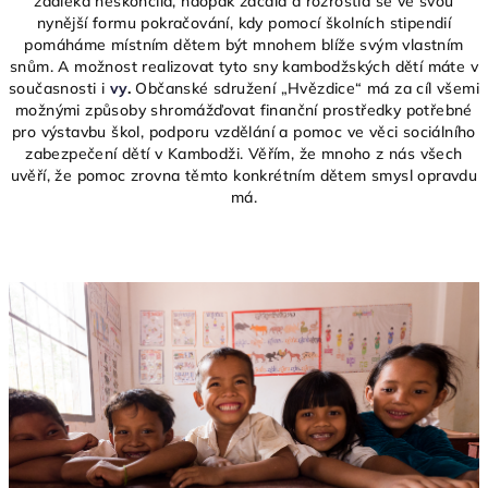
zdaleka neskončila, naopak začala a rozrostla se ve svou
nynější formu pokračování, kdy pomocí školních stipendií
pomáháme místním dětem být mnohem blíže svým vlastním
snům. A možnost realizovat tyto sny kambodžských dětí máte v
současnosti i
vy
.
Občanské sdružení „Hvězdice“ má za cíl všemi
možnými způsoby shromážďovat finanční prostředky potřebné
pro výstavbu škol, podporu vzdělání a pomoc ve věci sociálního
zabezpečení dětí v Kambodži. Věřím, že mnoho z nás všech
uvěří, že pomoc zrovna těmto konkrétním dětem smysl opravdu
má.