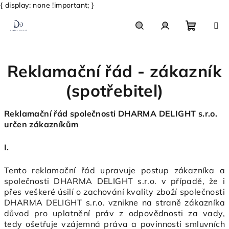
{ display: none !important; }
Přejít
na
obsah
Nákupn
Hledat
Přihlášení
Reklamační řád - zákazník
košík
(spotřebitel)
Reklamační řád společnosti DHARMA DELIGHT s.r.o.
určen zákazníkům
I.
Tento reklamační řád upravuje postup zákazníka a
společnosti DHARMA DELIGHT s.r.o. v případě, že i
přes veškeré úsilí o zachování kvality zboží společnosti
DHARMA DELIGHT s.r.o. vznikne na straně zákazníka
důvod pro uplatnění práv z odpovědnosti za vady,
tedy ošetřuje vzájemná práva a povinnosti smluvních