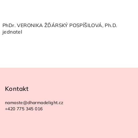
PhDr. VERONIKA ŽĎÁRSKÝ POSPÍŠILOVÁ, Ph.D.
jednatel
Z
á
p
Kontakt
a
namaste
@
dharmadelight.cz
t
+420 775 345 016
í