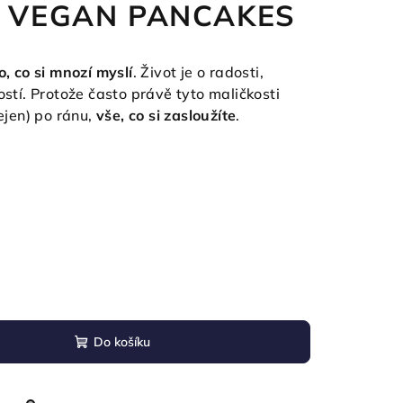
ka VEGAN PANCAKES
o, co si mnozí myslí
. Život je o radosti,
ostí. Protože často právě tyto maličkosti
nejen) po ránu,
vše, co si zasloužíte
.
Do košíku