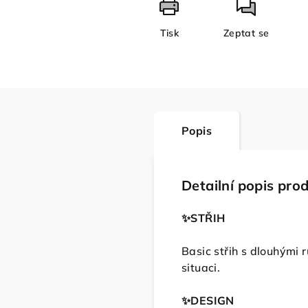
Tisk
Zeptat se
Popis
Detailní popis pro
✨️STŘIH
Basic střih s dlouhými
situaci.
✨️DESIGN