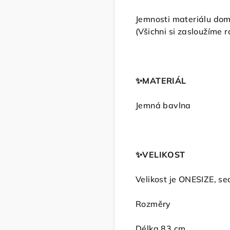
Jemnosti materiálu d
(Všichni si zasloužíme 
✨️
MATERIÁL
Jemná bavlna
✨️
VELIKOST
Velikost je ONESIZE, s
Rozměry
Délka 83 cm