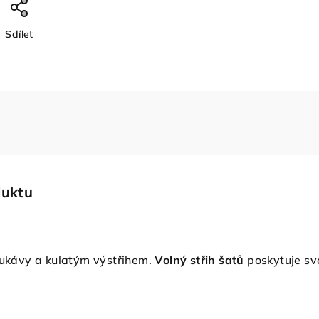
Sdílet
duktu
 rukávy a kulatým výstřihem.
Volný střih šatů
poskytuje sv