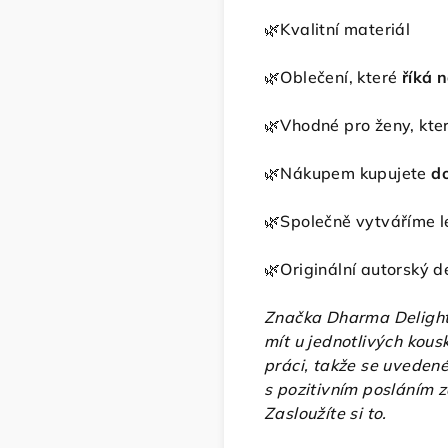
🌿Kvalitní materiál
🌿Oblečení, které
říká n
🌿Vhodné pro ženy, kt
🌿Nákupem kupujete
d
🌿Společně vytváříme l
🌿Originální autorský d
Značka Dharma Delight
mít u jednotlivých kousk
práci, takže se uvedené
s pozitivním posláním z
Zasloužíte si to.