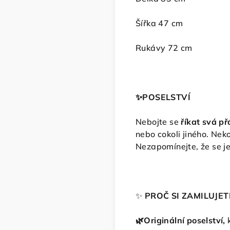
Šířka 47 cm
Rukávy 72 cm
✨️
POSELSTVÍ
Nebojte se
říkat svá př
nebo cokoli jiného. Nek
Nezapomínejte, že se je
✨️
PROČ SI ZAMILUJET
🌿Originální poselství,