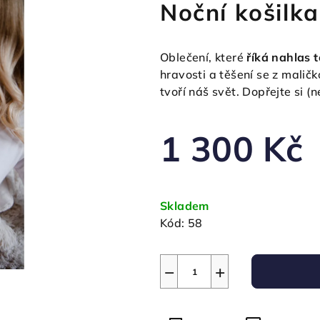
Noční košil
Oblečení, které
říká nahlas t
hravosti a těšení se z maličk
tvoří náš svět. Dopřejte si (
1 300 Kč
Měrná
cena:
Skladem
Kód:
58
−
+