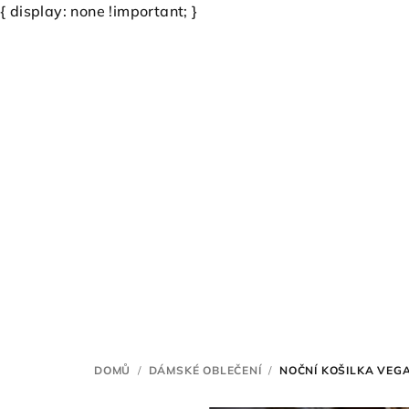
{ display: none !important; }
Přejít
na
obsah
DOMŮ
/
DÁMSKÉ OBLEČENÍ
/
NOČNÍ KOŠILKA VEG