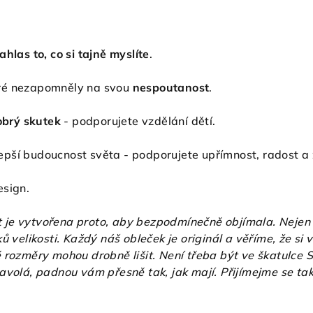
ahlas to, co si tajně myslíte
.
eré nezapomněly na svou
nespoutanost
.
obrý skutek
- podporujete vzdělání dětí.
epší budoucnost světa - podporujete upřímnost, radost a 
esign.
 je vytvořena proto, aby bezpodmínečně objímala.
Nejen
ů velikosti.
Každý náš obleček je originál a věříme, že si 
 rozměry mohou drobně lišit. Není třeba být ve škatulce S
avolá, padnou vám přesně tak, jak mají. Přijímejme se ta