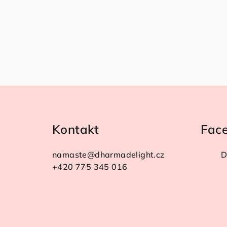
Z
á
Kontakt
Fac
p
a
namaste
@
dharmadelight.cz
D
t
+420 775 345 016
í