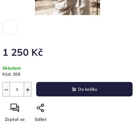
1 250 Kč
Měrná
Skladem
cena:
Kód:
268
−
+
Do košíku
Zeptat se
Sdílet