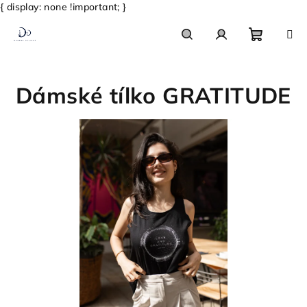
{ display: none !important; }
Přejít
na
obsah
Nákupn
Hledat
Přihlášení
Dámské tílko GRATITUDE
košík