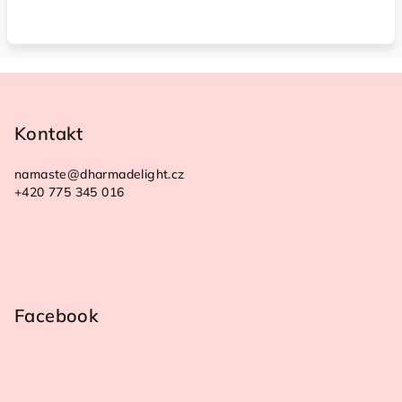
Z
á
p
Kontakt
a
namaste
@
dharmadelight.cz
t
+420 775 345 016
í
Facebook