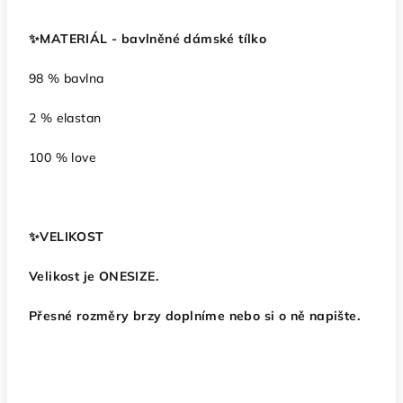
✨️MATERIÁL - bavlněné dámské tílko
98 % bavlna
2 % elastan
100 % love
✨️VELIKOST
Velikost je ONESIZE.
Přesné rozměry brzy doplníme nebo si o ně napište.