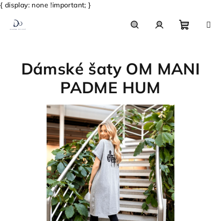
{ display: none !important; }
Přejít
na
obsah
Nákupn
Hledat
Přihlášení
Dámské šaty OM MANI
košík
PADME HUM