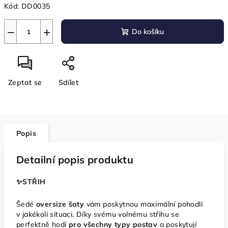
Kód:
DD0035
−
+
Do košíku
Zeptat se
Sdílet
Popis
Detailní popis produktu
✨️STŘIH
Šedé
oversize šaty
vám poskytnou maximální pohodlí
v jakékoli situaci. Díky svému volnému střihu se
perfektně hodí
pro všechny typy postav
a poskytují