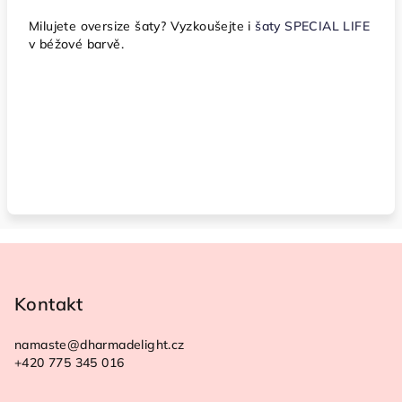
Milujete oversize šaty? Vyzkoušejte i
šaty SPECIAL LIFE
v béžové barvě.
Z
á
p
Kontakt
a
namaste
@
dharmadelight.cz
t
+420 775 345 016
í