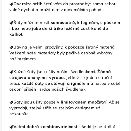
🌿Oversize střih
šatů vám dá prostor být sama sebou,
volně dýchat a prožít den v maximálním pohodlí.
🌿
Šaty můžete nosit
samostatně, k legínám, s páskem
i bez nebo jako delší triko ležérně zastrkané do
kalhot
.
🌿
Bavlna je velmi prodyšný, k pokožce šetrný materiál.
Veškeré naše materiály byly pečlivě osobně vybrány
naším týmem.
🌿
Každé šaty jsou ušity našimi švadlenkami.
Žádná
strojová anonymní výroba
. Jelikož se jedná o ruční
práci,
každé šaty se stávají originálem
a nesou v sobě
osobní příběh i srdce našich švadlenek.
🌿
Šaty jsou ušity pouze
v limitovaném množství.
Až se
vyprodají, stejný střih se stejným designem už
nekoupíte.
🌿Velmi dobrá kombinovatelnost
- šedá je neutrální