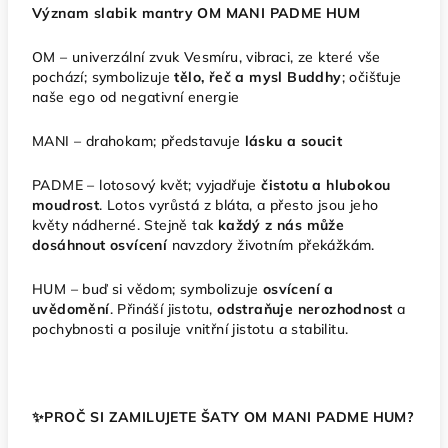
Význam slabik mantry OM MANI PADME HUM
OM – univerzální zvuk Vesmíru, vibraci, ze které vše
pochází; symbolizuje
tělo, řeč a mysl Buddhy
; očišťuje
naše ego od negativní energie
MANI – drahokam; představuje
lásku a soucit
PADME – lotosový květ; vyjadřuje
čistotu a hlubokou
moudrost
. Lotos vyrůstá z bláta, a přesto jsou jeho
květy nádherné. Stejně tak
každý z nás může
dosáhnout osvícení
navzdory životním překážkám.
HUM – buď si vědom; symbolizuje
osvícení a
uvědomění
. Přináší jistotu,
odstraňuje nerozhodnost
a
pochybnosti a posiluje vnitřní jistotu a stabilitu.
✨️PROČ SI ZAMILUJETE ŠATY OM MANI PADME HUM?