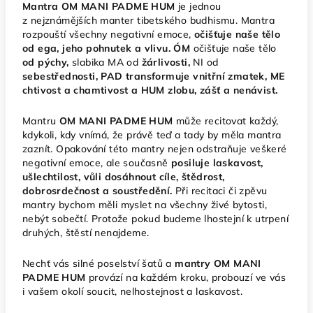
Mantra OM MANI PADME HUM
je jednou
z nejznámějších manter tibetského budhismu. Mantra
rozpouští všechny negativní emoce,
očišťuje naše tělo
od ega, jeho pohnutek a vlivu. ÓM
očišťuje naše tělo
od pýchy,
slabika MA od
žárlivosti,
NI od
sebestřednosti, PAD transformuje vnitřní zmatek, ME
chtivost a chamtivost a HUM zlobu, zášť a nenávist.
Mantru
OM MANI PADME HUM
může recitovat každý,
kdykoli, kdy vnímá, že právě teď a tady by měla mantra
zaznít. Opakování této mantry nejen odstraňuje veškeré
negativní emoce, ale současně
posiluje laskavost,
ušlechtilost, vůli dosáhnout cíle, štědrost,
dobrosrdečnost a soustředění.
Při recitaci či zpěvu
mantry bychom měli myslet na všechny živé bytosti,
nebýt sobečtí. Protože pokud budeme lhostejní k utrpení
druhých, štěstí nenajdeme.
Nechť vás silné poselství šatů a
mantry
OM MANI
PADME HUM
provází na každém kroku, probouzí ve vás
i vašem okolí soucit, nelhostejnost a laskavost.