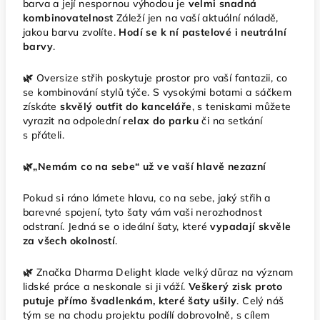
barva a její nespornou výhodou je
velmi snadná
kombinovatelnost
Záleží jen na vaší aktuální náladě,
jakou barvu zvolíte.
Hodí se k ní pastelové i neutrální
barvy
.
🌿
Oversize střih poskytuje prostor pro vaší fantazii, co
se kombinování stylů týče. S vysokými botami a sáčkem
získáte
skvělý outfit do kanceláře
, s teniskami můžete
vyrazit na odpolední
relax do parku
či na setkání
s přáteli.
🌿„Nemám co na sebe“ už ve vaší hlavě nezazní
Pokud si ráno lámete hlavu, co na sebe, jaký střih a
barevné spojení, tyto šaty vám vaši nerozhodnost
odstraní. Jedná se o ideální šaty, které
vypadají skvěle
za všech okolností
.
🌿
Značka Dharma Delight klade velký důraz na význam
lidské práce a neskonale si ji váží.
Veškerý zisk proto
putuje přímo švadlenkám, které šaty ušily
. Celý náš
tým se na chodu projektu podílí dobrovolně, s cílem