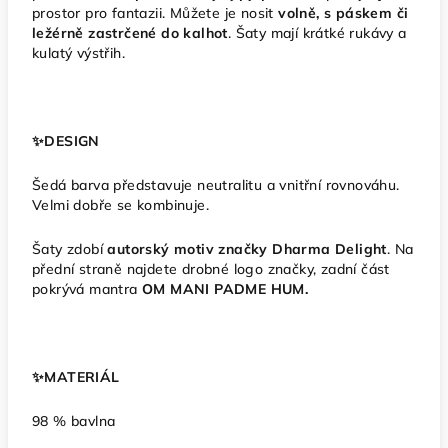
prostor pro fantazii. Můžete je nosit
volně, s páskem či
ležérně zastrčené do kalhot
. Šaty mají krátké rukávy a
kulatý výstřih.
✨️DESIGN
Šedá barva představuje neutralitu a vnitřní rovnováhu.
Velmi dobře se kombinuje.
Šaty zdobí
autorský motiv značky Dharma Delight
. Na
přední straně najdete drobné logo značky, zadní část
pokrývá mantra
OM MANI PADME HUM.
✨️MATERIÁL
98 % bavlna