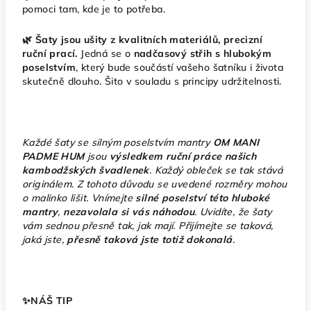
pomoci tam, kde je to potřeba.
🌿 Šaty jsou ušity z kvalitních materiálů, precizní
ruční prací.
Jedná se o
nadčasový střih s hlubokým
poselstvím
, který bude součástí vašeho šatníku i života
skutečně dlouho. Šito v souladu s principy udržitelnosti.
Každé šaty se silným poselstvím mantry
OM MANI
PADME HUM
jsou
výsledkem ruční práce našich
kambodžských švadlenek
. Každý obleček se tak stává
originálem. Z tohoto důvodu se uvedené rozměry mohou
o malinko lišit. Vnímejte
silné poselství této hluboké
mantry
,
nezavolala si vás náhodou
. Uvidíte, že šaty
vám sednou přesně tak, jak mají. Přijímejte se taková,
jaká jste,
přesně taková jste totiž dokonalá
.
✨️NÁŠ TIP