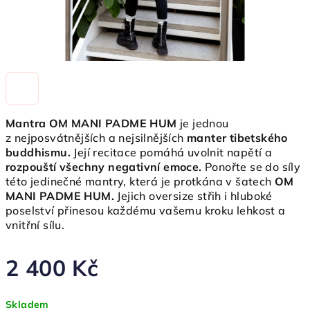
Mantra OM MANI PADME HUM
je jednou
z nejposvátnějších a nejsilnějších
manter tibetského
buddhismu.
Její recitace pomáhá uvolnit napětí a
rozpouští všechny negativní emoce.
Ponořte se do síly
této jedinečné mantry, která je protkána v šatech
OM
MANI PADME HUM.
Jejich oversize střih i hluboké
poselství přinesou každému vašemu kroku lehkost a
vnitřní sílu.
2 400 Kč
Měrná
Skladem
cena: